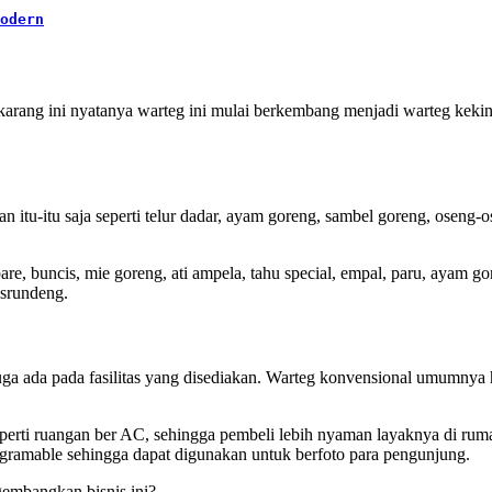
odern
a sekarang ini nyatanya warteg ini mulai berkembang menjadi warteg k
 itu-itu saja seperti telur dadar, ayam goreng, sambel goreng, oseng-
e, buncis, mie goreng, ati ampela, tahu special, empal, paru, ayam go
srundeng.
a ada pada fasilitas yang disediakan. Warteg konvensional umumnya han
erti ruangan ber AC, sehingga pembeli lebih nyaman layaknya di rumah s
agramable sehingga dapat digunakan untuk berfoto para pengunjung.
gembangkan bisnis ini?