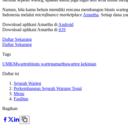
Namun, bila kamu belum memiliki rencana membangun bisnis warteg 
Indonesia melalui
microfinance marketplace
Amartha
. Setiap dana y
Download aplikasi Amartha di
Android
Download aplikasi Amartha di
iOS
Daftar Sekarang
Daftar Sekarang
Tags
UMKM
warteg
bisnis warteg
amartha
warteg kekinian
Daftar isi
Sejarah Warteg
Perkembangan Sejarah Warung Tegal
Menu
Fasilitas
Bagikan