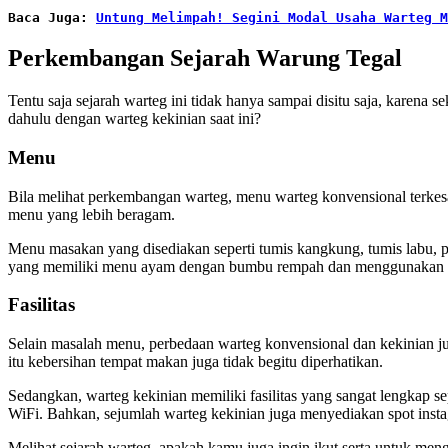
Baca Juga: 
Untung Melimpah! Segini Modal Usaha Warteg M
Perkembangan Sejarah Warung Tegal
Tentu saja sejarah warteg ini tidak hanya sampai disitu saja, karen
dahulu dengan warteg kekinian saat ini?
Menu
Bila melihat perkembangan warteg, menu warteg konvensional terkesan
menu yang lebih beragam.
Menu masakan yang disediakan seperti tumis kangkung, tumis labu, par
yang memiliki menu ayam dengan bumbu rempah dan menggunakan 
Fasilitas
Selain masalah menu, perbedaan warteg konvensional dan kekinian jug
itu kebersihan tempat makan juga tidak begitu diperhatikan.
Sedangkan, warteg kekinian memiliki fasilitas yang sangat lengkap sep
WiFi. Bahkan, sejumlah warteg kekinian juga menyediakan spot inst
Melihat sejarah warteg, apakah kamu juga ingin ikut serta untuk men