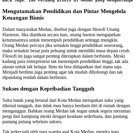
Baca Juga: Ide Peluang Bisnis di Medan yang Menguntungk
Mengutamakan Pendidikan dan Pintar Mengelola
Keuangan Bisnis
Dalam masyarakat Medan, disebut juga dengan filosofi Unang
Haotoon. Jika diartikan secara luas, unang haoton mengajarkan
keturunannya untuk menempuh pendidikan setinggi mungkin.
Orang Medan percaya jika semakin tinggi pendidikan seseorang,
maka semakin besar pula peluang untuk memiliki masa depan cerah.
Filosofi ini juga sangat penting diterapkan dalam berbisnis. Meski
kadang para entrepreneur tak menempuh pendidikan tinggi, tak ada
alasan untuk tak belajar. Ilmu itu bisa didapatkan dari mana saja.
Menjadi berilmu juga penting agar tak mudah dibohongi dan tak
dipandang rendah dalam berbisnis.
Sukses dengan Kepribadian Tangguh
Suku batak yang berasal dari Kota Medan merupakan suku yang
dikenal tangguh, dan tidak mau hanya berdiam diri di rumah dengan
menganggur. Bahkan orang Medan tak segan untuk segera merantau
pergi dari kampung meski dengan keadaan sederhana, dan pantang
pantang pulang sebelum sukses.
Tak terkecuali oleh para wanita asal Kota Medan, mereka juga