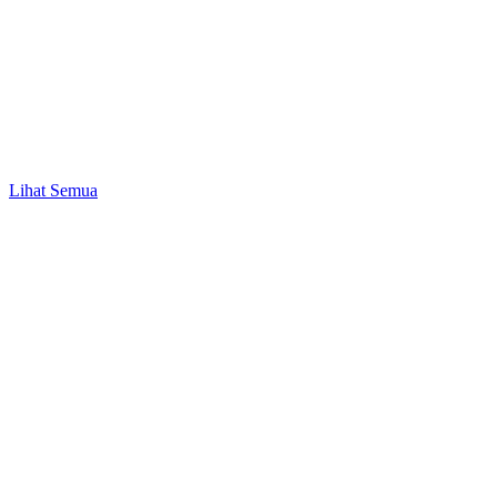
Bisnis & UMKM
Peluang Bisnis Modal 1 Juta hingga 50 Juta
Lihat Semua