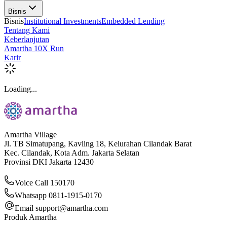
Bisnis
Bisnis
Institutional Investments
Embedded Lending
Tentang Kami
Keberlanjutan
Amartha 10X Run
Karir
Loading...
Amartha Village
Jl. TB Simatupang, Kavling 18, Kelurahan Cilandak Barat
Kec. Cilandak, Kota Adm. Jakarta Selatan
Provinsi DKI Jakarta 12430
Voice Call 150170
Whatsapp 0811-1915-0170
Email
support@amartha.com
Produk Amartha