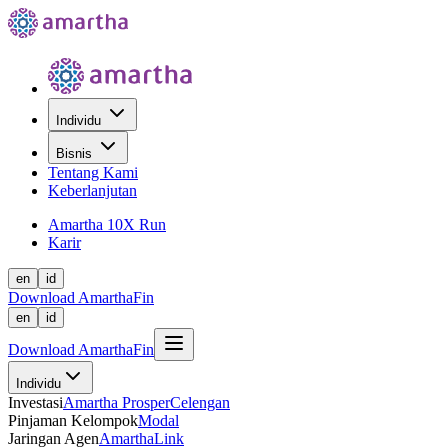
Individu
Bisnis
Tentang Kami
Keberlanjutan
Amartha 10X Run
Karir
en
id
Download AmarthaFin
en
id
Download AmarthaFin
Individu
Investasi
Amartha Prosper
Celengan
Pinjaman Kelompok
Modal
Jaringan Agen
AmarthaLink