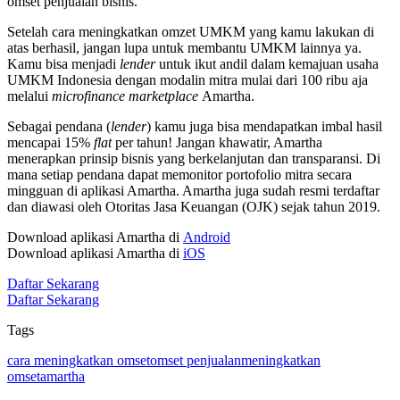
omset penjualan bisnis.
Setelah cara meningkatkan omzet UMKM yang kamu lakukan di
atas berhasil, jangan lupa untuk membantu UMKM lainnya ya.
Kamu bisa menjadi
lender
untuk ikut andil dalam kemajuan usaha
UMKM Indonesia dengan modalin mitra mulai dari 100 ribu aja
melalui
microfinance marketplace
Amartha.
Sebagai pendana (
lender
) kamu juga bisa mendapatkan imbal hasil
mencapai 15%
flat
per tahun! Jangan khawatir, Amartha
menerapkan prinsip bisnis yang berkelanjutan dan transparansi. Di
mana setiap pendana dapat memonitor portofolio mitra secara
mingguan di aplikasi Amartha. Amartha juga sudah resmi terdaftar
dan diawasi oleh Otoritas Jasa Keuangan (OJK) sejak tahun 2019.
Download aplikasi Amartha di
Android
Download aplikasi Amartha di
iOS
Daftar Sekarang
Daftar Sekarang
Tags
cara meningkatkan omset
omset penjualan
meningkatkan
omset
amartha