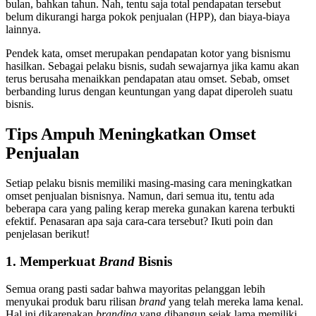
bulan, bahkan tahun. Nah, tentu saja total pendapatan tersebut
belum dikurangi harga pokok penjualan (HPP), dan biaya-biaya
lainnya.
Pendek kata, omset merupakan pendapatan kotor yang bisnismu
hasilkan. Sebagai pelaku bisnis, sudah sewajarnya jika kamu akan
terus berusaha menaikkan pendapatan atau omset. Sebab, omset
berbanding lurus dengan keuntungan yang dapat diperoleh suatu
bisnis.
Tips Ampuh Meningkatkan Omset
Penjualan
Setiap pelaku bisnis memiliki masing-masing cara meningkatkan
omset penjualan bisnisnya. Namun, dari semua itu, tentu ada
beberapa cara yang paling kerap mereka gunakan karena terbukti
efektif. Penasaran apa saja cara-cara tersebut? Ikuti poin dan
penjelasan berikut!
1. Memperkuat
Brand
Bisnis
Semua orang pasti sadar bahwa mayoritas pelanggan lebih
menyukai produk baru rilisan
brand
yang telah mereka lama kenal.
Hal ini dikarenakan
branding
yang dibangun sejak lama memiliki