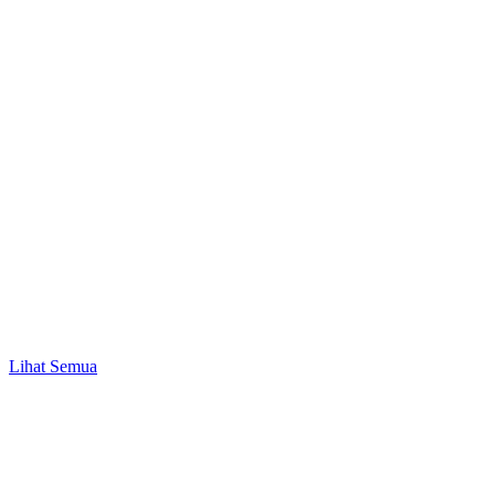
Bisnis & UMKM
Peluang Bisnis Modal 1 Juta hingga 50 Juta
Lihat Semua