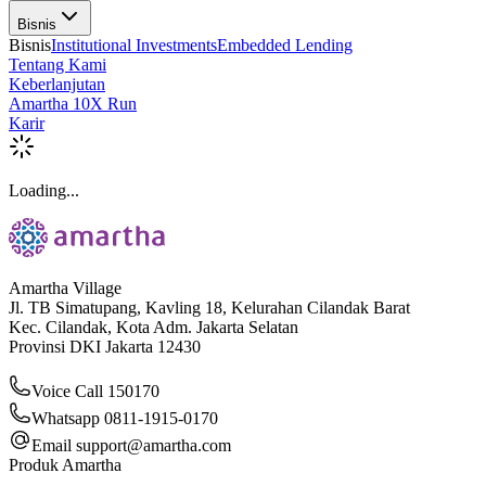
Bisnis
Bisnis
Institutional Investments
Embedded Lending
Tentang Kami
Keberlanjutan
Amartha 10X Run
Karir
Loading...
Amartha Village
Jl. TB Simatupang, Kavling 18, Kelurahan Cilandak Barat
Kec. Cilandak, Kota Adm. Jakarta Selatan
Provinsi DKI Jakarta 12430
Voice Call 150170
Whatsapp 0811-1915-0170
Email
support@amartha.com
Produk Amartha