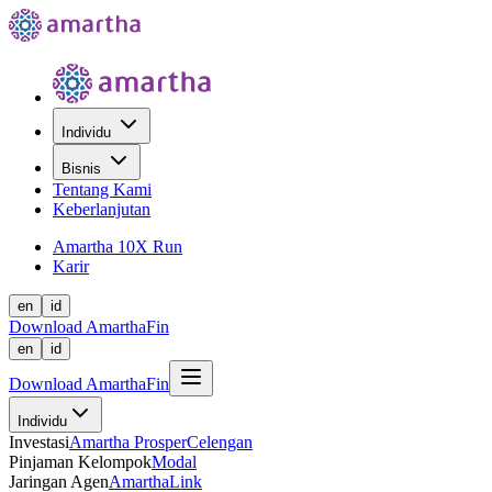
Individu
Bisnis
Tentang Kami
Keberlanjutan
Amartha 10X Run
Karir
en
id
Download AmarthaFin
en
id
Download AmarthaFin
Individu
Investasi
Amartha Prosper
Celengan
Pinjaman Kelompok
Modal
Jaringan Agen
AmarthaLink