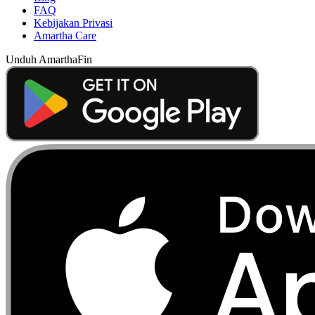
FAQ
Kebijakan Privasi
Amartha Care
Unduh AmarthaFin