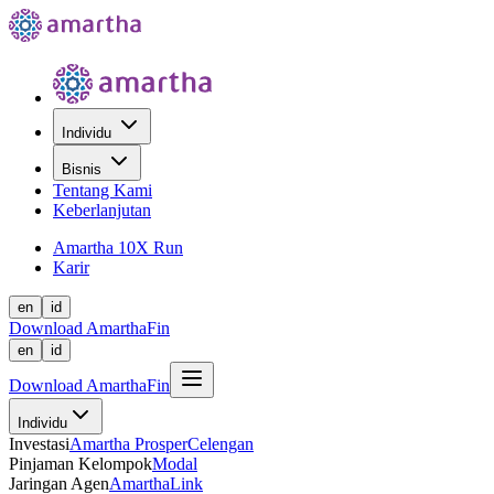
Individu
Bisnis
Tentang Kami
Keberlanjutan
Amartha 10X Run
Karir
en
id
Download AmarthaFin
en
id
Download AmarthaFin
Individu
Investasi
Amartha Prosper
Celengan
Pinjaman Kelompok
Modal
Jaringan Agen
AmarthaLink