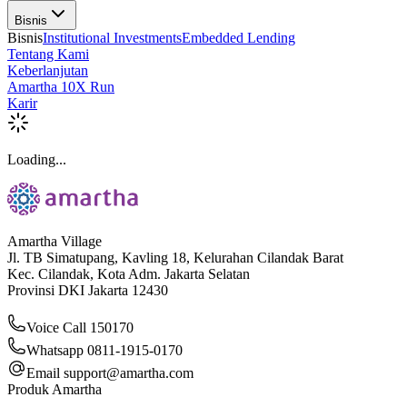
Bisnis
Bisnis
Institutional Investments
Embedded Lending
Tentang Kami
Keberlanjutan
Amartha 10X Run
Karir
Loading...
Amartha Village
Jl. TB Simatupang, Kavling 18, Kelurahan Cilandak Barat
Kec. Cilandak, Kota Adm. Jakarta Selatan
Provinsi DKI Jakarta 12430
Voice Call 150170
Whatsapp 0811-1915-0170
Email
support@amartha.com
Produk Amartha