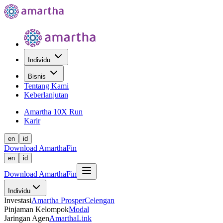
Individu
Bisnis
Tentang Kami
Keberlanjutan
Amartha 10X Run
Karir
en
id
Download AmarthaFin
en
id
Download AmarthaFin
Individu
Investasi
Amartha Prosper
Celengan
Pinjaman Kelompok
Modal
Jaringan Agen
AmarthaLink