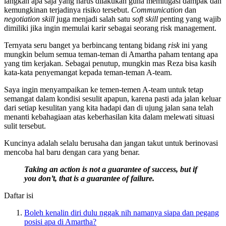
langkah apa saja yang harus dilakukan guna memitigasi dampak dan
kemungkinan terjadinya risiko tersebut.
Communication
dan
negotiation skill
juga menjadi salah satu
soft skill
penting yang wajib
dimiliki jika ingin memulai karir sebagai seorang risk management.
Ternyata seru banget ya berbincang tentang bidang
risk
ini yang
mungkin belum semua teman-teman di Amartha paham tentang apa
yang tim kerjakan. Sebagai penutup, mungkin mas Reza bisa kasih
kata-kata penyemangat kepada teman-teman A-team.
Saya ingin menyampaikan ke temen-temen A-team untuk tetap
semangat dalam kondisi sesulit apapun, karena pasti ada jalan keluar
dari setiap kesulitan yang kita hadapi dan di ujung jalan sana telah
menanti kebahagiaan atas keberhasilan kita dalam melewati situasi
sulit tersebut.
Kuncinya adalah selalu berusaha dan jangan takut untuk berinovasi
mencoba hal baru dengan cara yang benar.
Taking an action is not a guarantee of success, but if
you don’t, that is a guarantee of failure.
Daftar isi
Boleh kenalin diri dulu nggak nih namanya siapa dan pegang
posisi apa di Amartha?