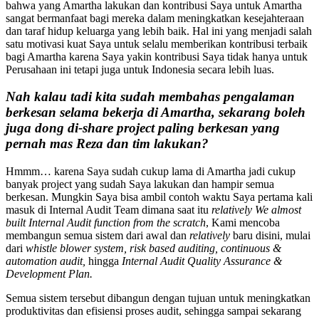
bahwa yang Amartha lakukan dan kontribusi Saya untuk Amartha
sangat bermanfaat bagi mereka dalam meningkatkan kesejahteraan
dan taraf hidup keluarga yang lebih baik. Hal ini yang menjadi salah
satu motivasi kuat Saya untuk selalu memberikan kontribusi terbaik
bagi Amartha karena Saya yakin kontribusi Saya tidak hanya untuk
Perusahaan ini tetapi juga untuk Indonesia secara lebih luas.
Nah kalau tadi kita sudah membahas pengalaman
berkesan selama bekerja di Amartha, sekarang boleh
juga dong di-share project paling berkesan yang
pernah mas Reza dan tim lakukan?
Hmmm… karena Saya sudah cukup lama di Amartha jadi cukup
banyak project yang sudah Saya lakukan dan hampir semua
berkesan. Mungkin Saya bisa ambil contoh waktu Saya pertama kali
masuk di Internal Audit Team dimana saat itu
relatively We almost
built Internal Audit function from the scratch
, Kami mencoba
membangun semua sistem dari awal dan
relatively
baru disini, mulai
dari
whistle
blower system, risk based auditing, continuous &
automation audit,
hingga
Internal Audit Quality Assurance &
Development Plan.
Semua sistem tersebut dibangun dengan tujuan untuk meningkatkan
produktivitas dan efisiensi proses audit, sehingga sampai sekarang