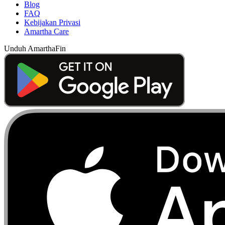
Blog
FAQ
Kebijakan Privasi
Amartha Care
Unduh AmarthaFin