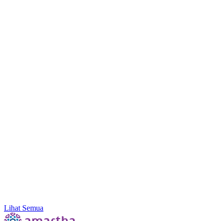
Memahami Pentingnya Arti Self Awareness di Dunia
Kerja
Lihat Semua