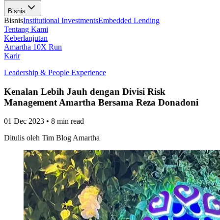
Bisnis
Bisnis
Institutional Investments
Embedded Lending
Tentang Kami
Keberlanjutan
Amartha 10X Run
Karir
Leadership & People Experience
Kenalan Lebih Jauh dengan Divisi Risk
Management Amartha Bersama Reza Donadoni
01 Dec 2023
•
8 min read
Ditulis oleh
Tim Blog Amartha