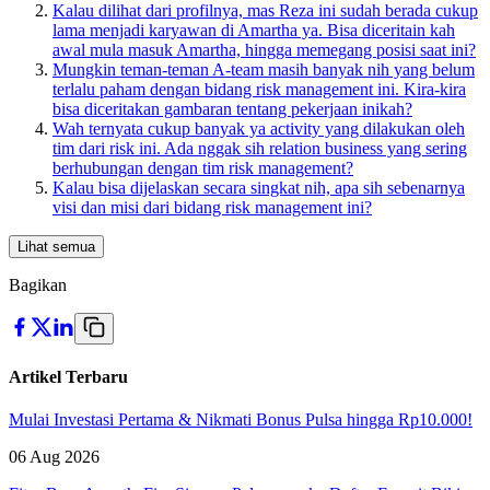
Kalau dilihat dari profilnya, mas Reza ini sudah berada cukup
lama menjadi karyawan di Amartha ya. Bisa diceritain kah
awal mula masuk Amartha, hingga memegang posisi saat ini?
Mungkin teman-teman A-team masih banyak nih yang belum
terlalu paham dengan bidang risk management ini. Kira-kira
bisa diceritakan gambaran tentang pekerjaan inikah?
Wah ternyata cukup banyak ya activity yang dilakukan oleh
tim dari risk ini. Ada nggak sih relation business yang sering
berhubungan dengan tim risk management?
Kalau bisa dijelaskan secara singkat nih, apa sih sebenarnya
visi dan misi dari bidang risk management ini?
Lihat semua
Bagikan
Artikel Terbaru
Mulai Investasi Pertama & Nikmati Bonus Pulsa hingga Rp10.000!
06 Aug 2026