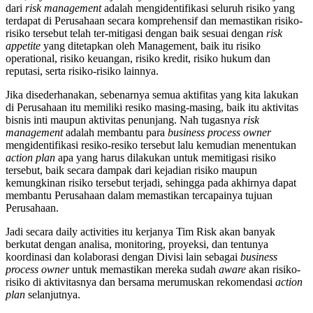
dari
risk management
adalah mengidentifikasi seluruh risiko yang
terdapat di Perusahaan secara komprehensif dan memastikan risiko-
risiko tersebut telah ter-mitigasi dengan baik sesuai dengan
risk
appetite
yang ditetapkan oleh Management, baik itu risiko
operational, risiko keuangan, risiko kredit, risiko hukum dan
reputasi, serta risiko-risiko lainnya.
Jika disederhanakan, sebenarnya semua aktifitas yang kita lakukan
di Perusahaan itu memiliki resiko masing-masing, baik itu aktivitas
bisnis inti maupun aktivitas penunjang. Nah tugasnya
risk
management
adalah membantu para
business process owner
mengidentifikasi resiko-resiko tersebut lalu kemudian menentukan
action plan
apa yang harus dilakukan untuk memitigasi risiko
tersebut, baik secara dampak dari kejadian risiko maupun
kemungkinan risiko tersebut terjadi, sehingga pada akhirnya dapat
membantu Perusahaan dalam memastikan tercapainya tujuan
Perusahaan.
Jadi secara daily activities itu kerjanya Tim Risk akan banyak
berkutat dengan analisa, monitoring, proyeksi, dan tentunya
koordinasi dan kolaborasi dengan Divisi lain sebagai
business
process owner
untuk memastikan mereka sudah
aware
akan risiko-
risiko di aktivitasnya dan bersama merumuskan rekomendasi
action
plan
selanjutnya.