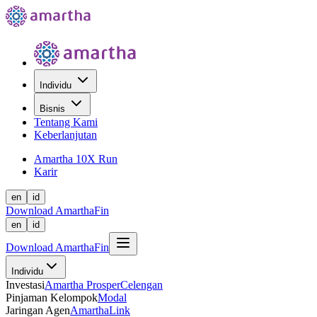
Individu
Bisnis
Tentang Kami
Keberlanjutan
Amartha 10X Run
Karir
en
id
Download AmarthaFin
en
id
Download AmarthaFin
Individu
Investasi
Amartha Prosper
Celengan
Pinjaman Kelompok
Modal
Jaringan Agen
AmarthaLink