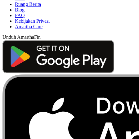
Ruang Berita
Blog
FAQ
Kebijakan Privasi
Amartha Care
Unduh AmarthaFin