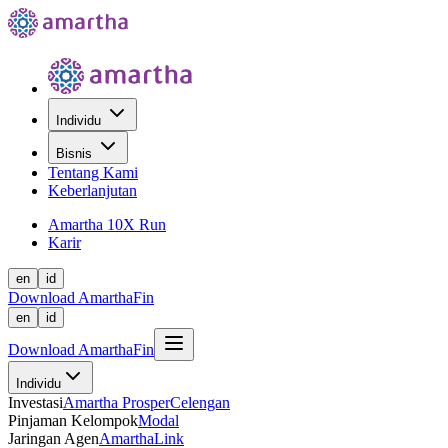
Individu
Bisnis
Tentang Kami
Keberlanjutan
Amartha 10X Run
Karir
en
id
Download AmarthaFin
en
id
Download AmarthaFin
Individu
Investasi
Amartha Prosper
Celengan
Pinjaman Kelompok
Modal
Jaringan Agen
AmarthaLink