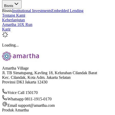
Bisnis
Bisnis
Institutional Investments
Embedded Lending
Tentang Kami
Keberlanjutan
Amartha 10X Run
Karir
Loading...
Amartha Village
Jl. TB Simatupang, Kavling 18, Kelurahan Cilandak Barat
Kec. Cilandak, Kota Adm. Jakarta Selatan
Provinsi DKI Jakarta 12430
Voice Call 150170
Whatsapp 0811-1915-0170
Email
support@amartha.com
Produk Amartha