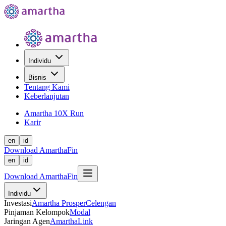
Individu
Bisnis
Tentang Kami
Keberlanjutan
Amartha 10X Run
Karir
en
id
Download AmarthaFin
en
id
Download AmarthaFin
Individu
Investasi
Amartha Prosper
Celengan
Pinjaman Kelompok
Modal
Jaringan Agen
AmarthaLink