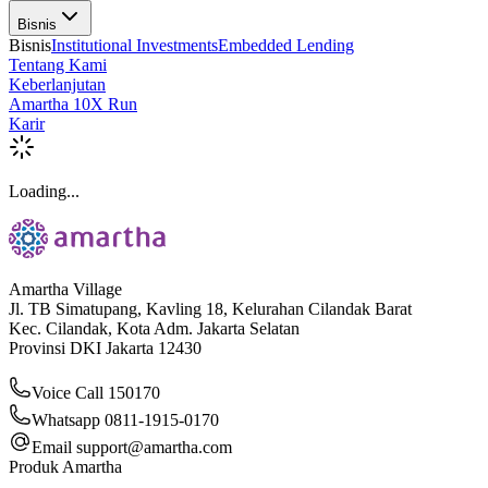
Bisnis
Bisnis
Institutional Investments
Embedded Lending
Tentang Kami
Keberlanjutan
Amartha 10X Run
Karir
Loading...
Amartha Village
Jl. TB Simatupang, Kavling 18, Kelurahan Cilandak Barat
Kec. Cilandak, Kota Adm. Jakarta Selatan
Provinsi DKI Jakarta 12430
Voice Call 150170
Whatsapp 0811-1915-0170
Email
support@amartha.com
Produk Amartha