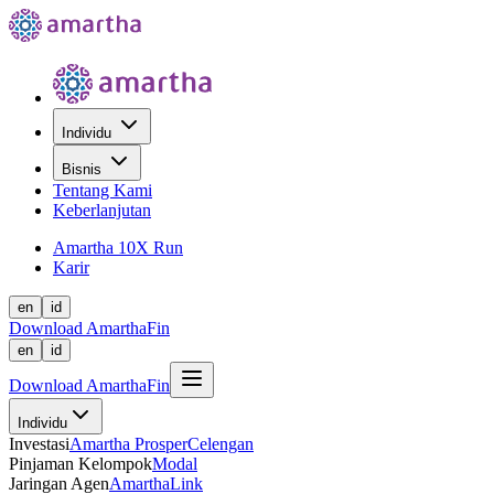
Individu
Bisnis
Tentang Kami
Keberlanjutan
Amartha 10X Run
Karir
en
id
Download AmarthaFin
en
id
Download AmarthaFin
Individu
Investasi
Amartha Prosper
Celengan
Pinjaman Kelompok
Modal
Jaringan Agen
AmarthaLink