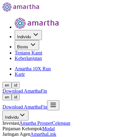
Individu
Bisnis
Tentang Kami
Keberlanjutan
Amartha 10X Run
Karir
en
id
Download AmarthaFin
en
id
Download AmarthaFin
Individu
Investasi
Amartha Prosper
Celengan
Pinjaman Kelompok
Modal
Jaringan Agen
AmarthaLink