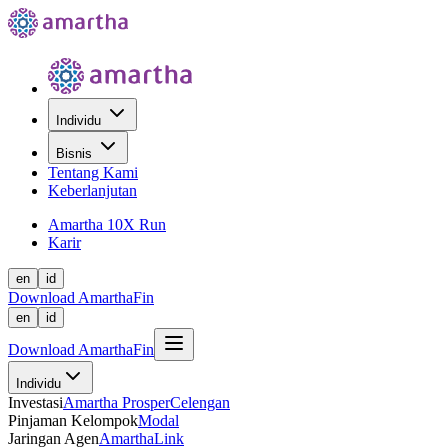
Individu
Bisnis
Tentang Kami
Keberlanjutan
Amartha 10X Run
Karir
en
id
Download AmarthaFin
en
id
Download AmarthaFin
Individu
Investasi
Amartha Prosper
Celengan
Pinjaman Kelompok
Modal
Jaringan Agen
AmarthaLink