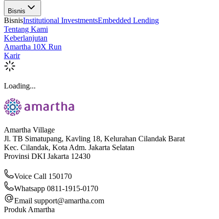
Bisnis
Bisnis
Institutional Investments
Embedded Lending
Tentang Kami
Keberlanjutan
Amartha 10X Run
Karir
Loading...
Amartha Village
Jl. TB Simatupang, Kavling 18, Kelurahan Cilandak Barat
Kec. Cilandak, Kota Adm. Jakarta Selatan
Provinsi DKI Jakarta 12430
Voice Call 150170
Whatsapp 0811-1915-0170
Email
support@amartha.com
Produk Amartha