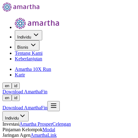
Individu
Bisnis
Tentang Kami
Keberlanjutan
Amartha 10X Run
Karir
en
id
Download AmarthaFin
en
id
Download AmarthaFin
Individu
Investasi
Amartha Prosper
Celengan
Pinjaman Kelompok
Modal
Jaringan Agen
AmarthaLink