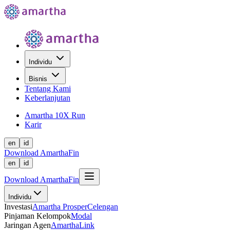
Individu
Bisnis
Tentang Kami
Keberlanjutan
Amartha 10X Run
Karir
en
id
Download AmarthaFin
en
id
Download AmarthaFin
Individu
Investasi
Amartha Prosper
Celengan
Pinjaman Kelompok
Modal
Jaringan Agen
AmarthaLink