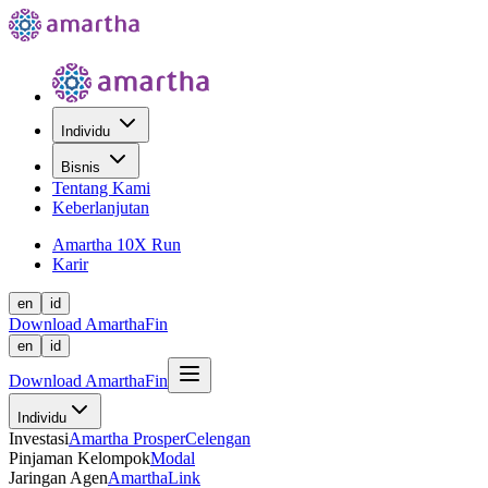
Individu
Bisnis
Tentang Kami
Keberlanjutan
Amartha 10X Run
Karir
en
id
Download AmarthaFin
en
id
Download AmarthaFin
Individu
Investasi
Amartha Prosper
Celengan
Pinjaman Kelompok
Modal
Jaringan Agen
AmarthaLink