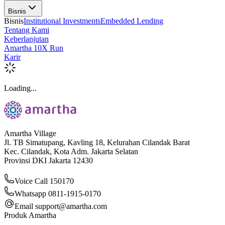
Bisnis
Bisnis
Institutional Investments
Embedded Lending
Tentang Kami
Keberlanjutan
Amartha 10X Run
Karir
Loading...
Amartha Village
Jl. TB Simatupang, Kavling 18, Kelurahan Cilandak Barat
Kec. Cilandak, Kota Adm. Jakarta Selatan
Provinsi DKI Jakarta 12430
Voice Call 150170
Whatsapp 0811-1915-0170
Email
support@amartha.com
Produk Amartha