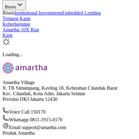
Bisnis
Bisnis
Institutional Investments
Embedded Lending
Tentang Kami
Keberlanjutan
Amartha 10X Run
Karir
Loading...
Amartha Village
Jl. TB Simatupang, Kavling 18, Kelurahan Cilandak Barat
Kec. Cilandak, Kota Adm. Jakarta Selatan
Provinsi DKI Jakarta 12430
Voice Call 150170
Whatsapp 0811-1915-0170
Email
support@amartha.com
Produk Amartha