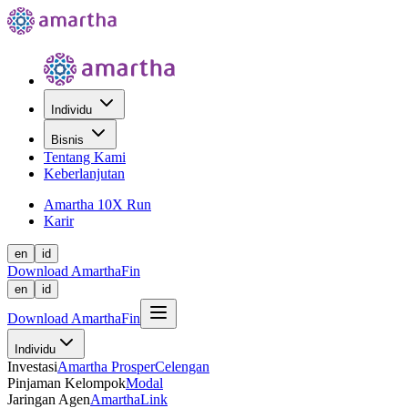
Individu
Bisnis
Tentang Kami
Keberlanjutan
Amartha 10X Run
Karir
en
id
Download AmarthaFin
en
id
Download AmarthaFin
Individu
Investasi
Amartha Prosper
Celengan
Pinjaman Kelompok
Modal
Jaringan Agen
AmarthaLink