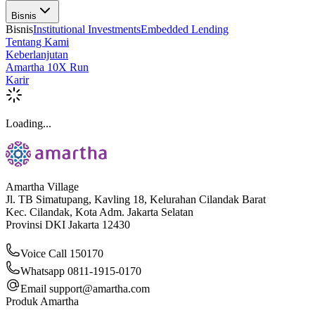
Bisnis
Bisnis
Institutional Investments
Embedded Lending
Tentang Kami
Keberlanjutan
Amartha 10X Run
Karir
Loading...
Amartha Village
Jl. TB Simatupang, Kavling 18, Kelurahan Cilandak Barat
Kec. Cilandak, Kota Adm. Jakarta Selatan
Provinsi DKI Jakarta 12430
Voice Call 150170
Whatsapp 0811-1915-0170
Email
support@amartha.com
Produk Amartha