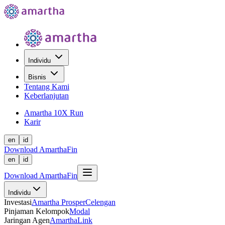
Individu
Bisnis
Tentang Kami
Keberlanjutan
Amartha 10X Run
Karir
en
id
Download AmarthaFin
en
id
Download AmarthaFin
Individu
Investasi
Amartha Prosper
Celengan
Pinjaman Kelompok
Modal
Jaringan Agen
AmarthaLink