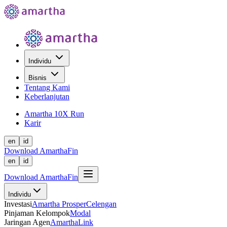
Individu
Bisnis
Tentang Kami
Keberlanjutan
Amartha 10X Run
Karir
en
id
Download AmarthaFin
en
id
Download AmarthaFin
Individu
Investasi
Amartha Prosper
Celengan
Pinjaman Kelompok
Modal
Jaringan Agen
AmarthaLink