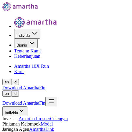
Individu
Bisnis
Tentang Kami
Keberlanjutan
Amartha 10X Run
Karir
en
id
Download AmarthaFin
en
id
Download AmarthaFin
Individu
Investasi
Amartha Prosper
Celengan
Pinjaman Kelompok
Modal
Jaringan Agen
AmarthaLink