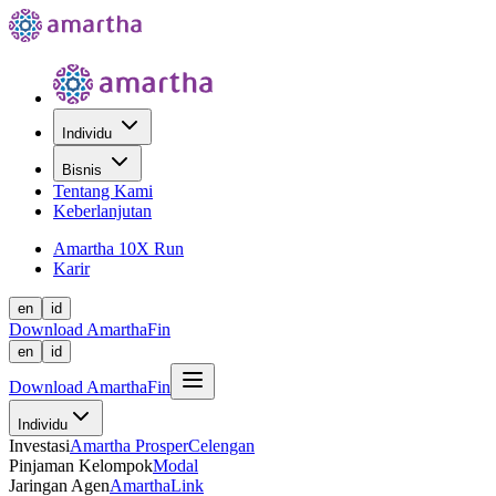
Individu
Bisnis
Tentang Kami
Keberlanjutan
Amartha 10X Run
Karir
en
id
Download AmarthaFin
en
id
Download AmarthaFin
Individu
Investasi
Amartha Prosper
Celengan
Pinjaman Kelompok
Modal
Jaringan Agen
AmarthaLink