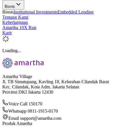
Bisnis
Bisnis
Institutional Investments
Embedded Lending
Tentang Kami
Keberlanjutan
Amartha 10X Run
Karir
Loading...
Amartha Village
Jl. TB Simatupang, Kavling 18, Kelurahan Cilandak Barat
Kec. Cilandak, Kota Adm. Jakarta Selatan
Provinsi DKI Jakarta 12430
Voice Call 150170
Whatsapp 0811-1915-0170
Email
support@amartha.com
Produk Amartha