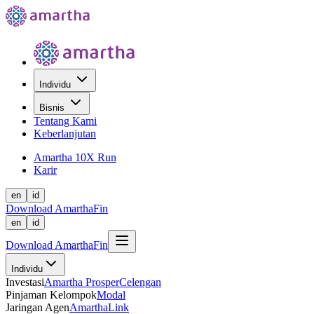
Individu
Bisnis
Tentang Kami
Keberlanjutan
Amartha 10X Run
Karir
en
id
Download AmarthaFin
en
id
Download AmarthaFin
Individu
Investasi
Amartha Prosper
Celengan
Pinjaman Kelompok
Modal
Jaringan Agen
AmarthaLink