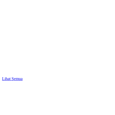
Promo
Mulai Investasi Pertama & Nikmati Bonus Pulsa
hingga Rp10.000!
Lihat Semua