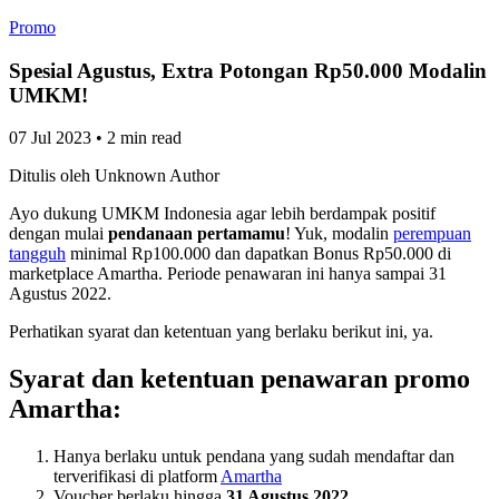
Promo
Spesial Agustus, Extra Potongan Rp50.000 Modalin
UMKM!
07 Jul 2023
•
2 min read
Ditulis oleh
Unknown Author
Ayo dukung UMKM Indonesia agar lebih berdampak positif
dengan mulai
pendanaan pertamamu
! Yuk, modalin
perempuan
tangguh
minimal Rp100.000 dan dapatkan Bonus Rp50.000 di
marketplace Amartha. Periode penawaran ini hanya sampai 31
Agustus 2022.
Perhatikan syarat dan ketentuan yang berlaku berikut ini, ya.
Syarat dan ketentuan penawaran promo
Amartha:
Hanya berlaku untuk pendana yang sudah mendaftar dan
terverifikasi di platform
Amartha
Voucher berlaku hingga
31 Agustus 2022