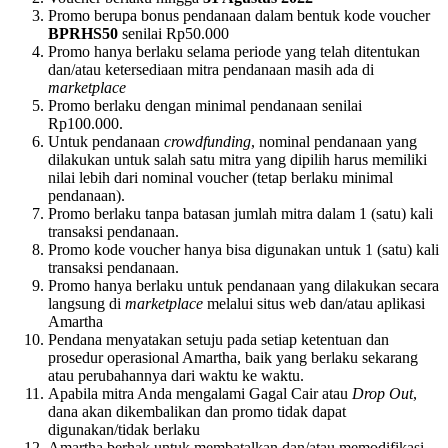
Promo berupa bonus pendanaan dalam bentuk kode voucher
BPRHS50
senilai Rp50.000
Promo hanya berlaku selama periode yang telah ditentukan
dan/atau ketersediaan mitra pendanaan masih ada di
marketplace
Promo berlaku dengan minimal pendanaan senilai
Rp100.000.
Untuk pendanaan
crowdfunding
, nominal pendanaan yang
dilakukan untuk salah satu mitra yang dipilih harus memiliki
nilai lebih dari nominal voucher (tetap berlaku minimal
pendanaan).
Promo berlaku tanpa batasan jumlah mitra dalam 1 (satu) kali
transaksi pendanaan.
Promo kode voucher hanya bisa digunakan untuk 1 (satu) kali
transaksi pendanaan.
Promo hanya berlaku untuk pendanaan yang dilakukan secara
langsung di
marketplace
melalui situs web dan/atau aplikasi
Amartha
Pendana menyatakan setuju pada setiap ketentuan dan
prosedur operasional Amartha, baik yang berlaku sekarang
atau perubahannya dari waktu ke waktu.
Apabila mitra Anda mengalami Gagal Cair atau
Drop Out
,
dana akan dikembalikan dan promo tidak dapat
digunakan/tidak berlaku
Amartha berhak untuk membatalkan dan/atau memodifikasi,