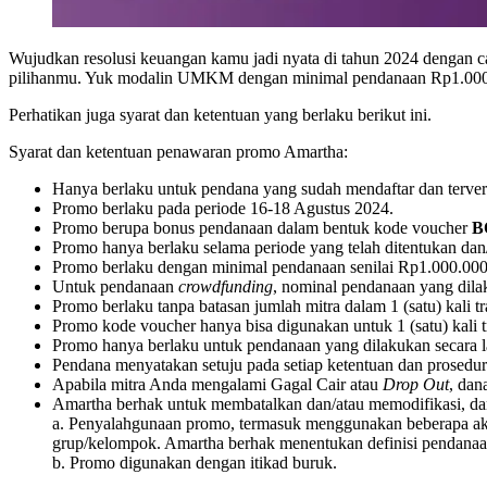
Wujudkan resolusi keuangan kamu jadi nyata di tahun 2024 dengan 
pilihanmu. Yuk modalin UMKM dengan minimal pendanaan Rp1.000.
Perhatikan juga syarat dan ketentuan yang berlaku berikut ini.
Syarat dan ketentuan penawaran promo Amartha:
Hanya berlaku untuk pendana yang sudah mendaftar dan terveri
Promo berlaku pada periode 16-18 Agustus 2024.
Promo berupa bonus pendanaan dalam bentuk kode voucher
B
Promo hanya berlaku selama periode yang telah ditentukan dan
Promo berlaku dengan minimal pendanaan senilai Rp1.000.00
Untuk pendanaan
crowdfunding
, nominal pendanaan yang dilak
Promo berlaku tanpa batasan jumlah mitra dalam 1 (satu) kali t
Promo kode voucher hanya bisa digunakan untuk 1 (satu) kali 
Promo hanya berlaku untuk pendanaan yang dilakukan secara 
Pendana menyatakan setuju pada setiap ketentuan dan prosedur
Apabila mitra Anda mengalami Gagal Cair atau
Drop Out
, dan
Amartha berhak untuk membatalkan dan/atau memodifikasi, da
a. Penyalahgunaan promo, termasuk menggunakan beberapa ak
grup/kelompok. Amartha berhak menentukan definisi pendanaan
b. Promo digunakan dengan itikad buruk.