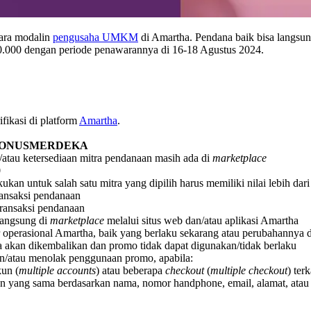
cara modalin
pengusaha UMKM
di Amartha. Pendana baik bisa langsu
000 dengan periode penawarannya di 16-18 Agustus 2024.
fikasi di platform
Amartha
.
ONUSMERDEKA
/atau ketersediaan mitra pendanaan masih ada di
marketplace
0
ukan untuk salah satu mitra yang dipilih harus memiliki nilai lebih da
ransaksi pendanaan
transaksi pendanaan
langsung di
marketplace
melalui situs web dan/atau aplikasi Amartha
 operasional Amartha, baik yang berlaku sekarang atau perubahannya 
a akan dikembalikan dan promo tidak dapat digunakan/tidak berlaku
n/atau menolak penggunaan promo, apabila:
un (
multiple accounts
) atau beberapa
checkout
(
multiple checkout
) ter
 yang sama berdasarkan nama, nomor handphone, email, alamat, atau i