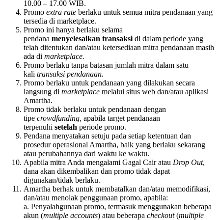
10.00 – 17.00 WIB.
Promo
extra rate
berlaku untuk semua mitra pendanaan yang
tersedia di marketplace.
Promo ini hanya berlaku selama
pendana
menyelesaikan transaksi
di dalam periode yang
telah ditentukan dan/atau ketersediaan mitra pendanaan masih
ada di
marketplace.
Promo berlaku tanpa batasan jumlah mitra dalam satu
kali
transaksi pendanaan.
Promo berlaku untuk pendanaan yang dilakukan secara
langsung di
marketplace
melalui situs web dan/atau aplikasi
Amartha.
Promo tidak berlaku untuk pendanaan dengan
tipe
crowdfunding,
apabila target pendanaan
terpenuhi
setelah
periode promo.
Pendana menyatakan setuju pada setiap ketentuan dan
prosedur operasional Amartha, baik yang berlaku sekarang
atau perubahannya dari waktu ke waktu.
Apabila mitra Anda mengalami Gagal Cair atau
Drop Out
,
dana akan dikembalikan dan promo tidak dapat
digunakan/tidak berlaku.
Amartha berhak untuk membatalkan dan/atau memodifikasi,
dan/atau menolak penggunaan promo, apabila:
a. Penyalahgunaan promo, termasuk menggunakan beberapa
akun (
multiple accounts
) atau beberapa
checkout
(
multiple