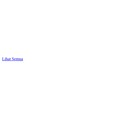
Promo
Mulai Investasi Pertama & Nikmati Bonus Pulsa
hingga Rp10.000!
Lihat Semua