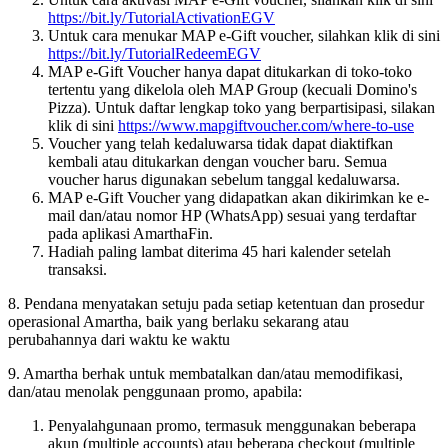
https://bit.ly/TutorialActivationEGV
Untuk cara menukar MAP e-Gift voucher, silahkan klik di sini
https://bit.ly/TutorialRedeemEGV
MAP e-Gift Voucher hanya dapat ditukarkan di toko-toko
tertentu yang dikelola oleh MAP Group (kecuali Domino's
Pizza). Untuk daftar lengkap toko yang berpartisipasi, silakan
klik di sini
https://www.mapgiftvoucher.com/where-to-use
Voucher yang telah kedaluwarsa tidak dapat diaktifkan
kembali atau ditukarkan dengan voucher baru. Semua
voucher harus digunakan sebelum tanggal kedaluwarsa.
MAP e-Gift Voucher yang didapatkan akan dikirimkan ke e-
mail dan/atau nomor HP (WhatsApp) sesuai yang terdaftar
pada aplikasi AmarthaFin.
Hadiah paling lambat diterima 45 hari kalender setelah
transaksi.
8. Pendana menyatakan setuju pada setiap ketentuan dan prosedur
operasional Amartha, baik yang berlaku sekarang atau
perubahannya dari waktu ke waktu
9. Amartha berhak untuk membatalkan dan/atau memodifikasi,
dan/atau menolak penggunaan promo, apabila:
Penyalahgunaan promo, termasuk menggunakan beberapa
akun (multiple accounts) atau beberapa checkout (multiple