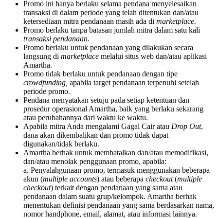
Promo ini hanya berlaku selama pendana menyelesaikan
transaksi di dalam periode yang telah ditentukan dan/atau
ketersediaan mitra pendanaan masih ada di
marketplace.
Promo berlaku tanpa batasan jumlah mitra dalam satu kali
transaksi pendanaan.
Promo berlaku untuk pendanaan yang dilakukan secara
langsung di
marketplace
melalui situs web dan/atau aplikasi
Amartha.
Promo tidak berlaku untuk pendanaan dengan tipe
crowdfunding,
apabila target pendanaan terpenuhi setelah
periode promo.
Pendana menyatakan setuju pada setiap ketentuan dan
prosedur operasional Amartha, baik yang berlaku sekarang
atau perubahannya dari waktu ke waktu.
Apabila mitra Anda mengalami Gagal Cair atau
Drop Out
,
dana akan dikembalikan dan promo tidak dapat
digunakan/tidak berlaku.
Amartha berhak untuk membatalkan dan/atau memodifikasi,
dan/atau menolak penggunaan promo, apabila:
a. Penyalahgunaan promo, termasuk menggunakan beberapa
akun (
multiple accounts
) atau beberapa
checkout
(
multiple
checkout
) terkait dengan pendanaan yang sama atau
pendanaan dalam suatu grup/kelompok. Amartha berhak
menentukan definisi pendanaan yang sama berdasarkan nama,
nomor handphone, email, alamat, atau informasi lainnya.