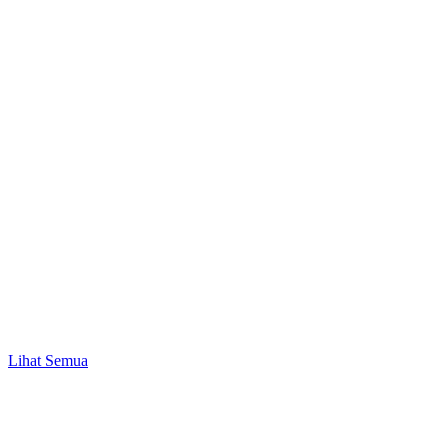
Promo
Mulai Investasi Pertama & Nikmati Bonus Pulsa
hingga Rp10.000!
Lihat Semua