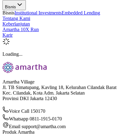
Bisnis
Bisnis
Institutional Investments
Embedded Lending
Tentang Kami
Keberlanjutan
Amartha 10X Run
Karir
Loading...
Amartha Village
Jl. TB Simatupang, Kavling 18, Kelurahan Cilandak Barat
Kec. Cilandak, Kota Adm. Jakarta Selatan
Provinsi DKI Jakarta 12430
Voice Call 150170
Whatsapp 0811-1915-0170
Email
support@amartha.com
Produk Amartha