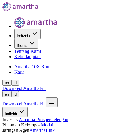
Individu
Bisnis
Tentang Kami
Keberlanjutan
Amartha 10X Run
Karir
en
id
Download AmarthaFin
en
id
Download AmarthaFin
Individu
Investasi
Amartha Prosper
Celengan
Pinjaman Kelompok
Modal
Jaringan Agen
AmarthaLink