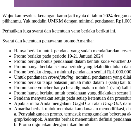
Wujudkan resolusi keuangan kamu jadi nyata di tahun 2024 dengan 
pilihanmu. Yuk modalin UMKM dengan minimal pendanaan Rp1.000.0
Perhatikan juga syarat dan ketentuan yang berlaku berikut ini.
Syarat dan ketentuan penawaran promo Amartha:
Hanya berlaku untuk pendana yang sudah mendaftar dan terveri
Promo berlaku pada periode 19-21 Januari 2024
Promo berupa bonus pendanaan dalam bentuk kode voucher
J
Promo hanya berlaku selama periode yang telah ditentukan dan
Promo berlaku dengan minimal pendanaan senilai Rp1.000.00
Untuk pendanaan
crowdfunding
, nominal pendanaan yang dilak
Promo berlaku tanpa batasan jumlah mitra dalam 1 (satu) kali t
Promo kode voucher hanya bisa digunakan untuk 1 (satu) kali 
Promo hanya berlaku untuk pendanaan yang dilakukan secara 
Pendana menyatakan setuju pada setiap ketentuan dan prosedur
Apabila mitra Anda mengalami Gagal Cair atau
Drop Out
, dan
Amartha berhak untuk membatalkan dan/atau memodifikasi, da
a. Penyalahgunaan promo, termasuk menggunakan beberapa ak
grup/kelompok. Amartha berhak menentukan definisi pendanaan
b. Promo digunakan dengan itikad buruk.