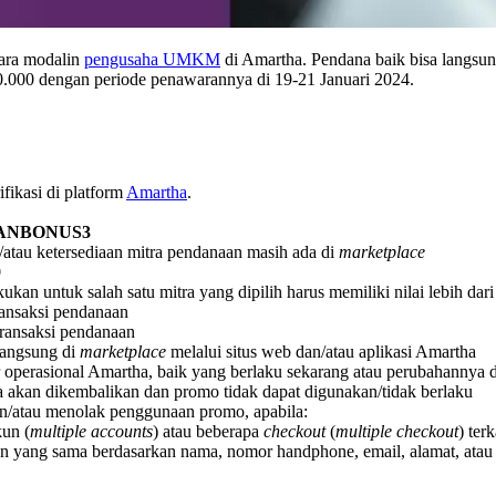
cara modalin
pengusaha UMKM
di Amartha. Pendana baik bisa langsu
00 dengan periode penawarannya di 19-21 Januari 2024.
fikasi di platform
Amartha
.
ANBONUS3
/atau ketersediaan mitra pendanaan masih ada di
marketplace
0
ukan untuk salah satu mitra yang dipilih harus memiliki nilai lebih da
ransaksi pendanaan
transaksi pendanaan
langsung di
marketplace
melalui situs web dan/atau aplikasi Amartha
 operasional Amartha, baik yang berlaku sekarang atau perubahannya 
a akan dikembalikan dan promo tidak dapat digunakan/tidak berlaku
n/atau menolak penggunaan promo, apabila:
un (
multiple accounts
) atau beberapa
checkout
(
multiple checkout
) ter
 yang sama berdasarkan nama, nomor handphone, email, alamat, atau i