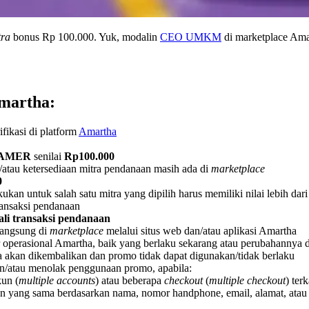
tra
bonus Rp 100.000. Yuk, modalin
CEO UMKM
di marketplace Ama
martha:
fikasi di platform
Amartha
AMER
senilai
Rp100.000
/atau ketersediaan mitra pendanaan masih ada di
marketplace
0
ukan untuk salah satu mitra yang dipilih harus memiliki nilai lebih da
ransaksi pendanaan
ali transaksi pendanaan
langsung di
marketplace
melalui situs web dan/atau aplikasi Amartha
 operasional Amartha, baik yang berlaku sekarang atau perubahannya 
a akan dikembalikan dan promo tidak dapat digunakan/tidak berlaku
n/atau menolak penggunaan promo, apabila:
un (
multiple accounts
) atau beberapa
checkout
(
multiple checkout
) ter
 yang sama berdasarkan nama, nomor handphone, email, alamat, atau i