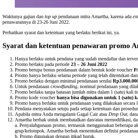
Waktunya gajian dan
top up
pendanaan mitra Amartha, karena ada
ex
penawarannya di 23-26 Juni 2022.
Perhatikan syarat dan ketentuan yang berlaku berikut ini, ya.
Syarat dan ketentuan penawaran promo A
Hanya berlaku untuk pendana yang sudah mendaftar dan terveri
Promo berlaku pada periode
23 – 26 Juni 2022
Promo berupa bonus pendanaan dalam bentuk kode voucher
P
Promo hanya berlaku selama periode yang telah ditentukan dan
Promo berlaku dengan minimal pendanaan senilai
Rp3.000.00
Untuk pendanaan
crowdfunding
, nominal pendanaan yang dilak
Promo berlaku tanpa batasan jumlah mitra dalam 1 (satu) kali t
Promo kode voucher
hanya bisa digunakan untuk 1 (satu) k
Promo hanya berlaku untuk pendanaan yang dilakukan secara 
Pendana menyatakan setuju pada setiap ketentuan dan prosedur
Apabila mitra Anda mengalami Gagal Cair atau
Drop Out
, dan
Amartha berhak untuk membatalkan dan/atau memodifikasi, da
a. Penyalahgunaan promo, termasuk menggunakan beberapa ak
grup/kelompok. Amartha berhak menentukan definisi pendanaan
b. Promo digunakan dengan itikad buruk.