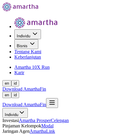
Individu
Bisnis
Tentang Kami
Keberlanjutan
Amartha 10X Run
Karir
en
id
Download AmarthaFin
en
id
Download AmarthaFin
Individu
Investasi
Amartha Prosper
Celengan
Pinjaman Kelompok
Modal
Jaringan Agen
AmarthaLink