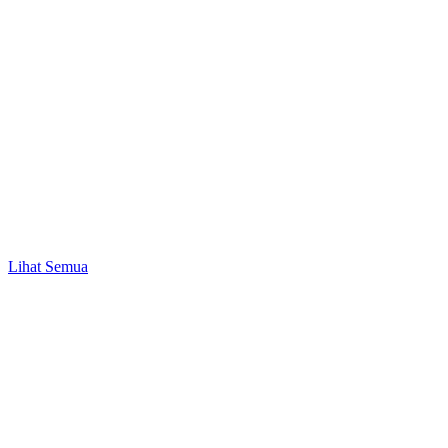
Promo
Mulai Investasi Pertama & Nikmati Bonus Pulsa
hingga Rp10.000!
Lihat Semua