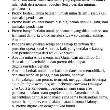
nilai lebih dari nominal voucher (tetap berlaku minimal
pendanaan).
Promo berlaku tanpa batasan jumlah mitra dalam 1 (satu) kali
transaksi pendanaan
Promo kode voucher hanya bisa digunakan untuk 1 (satu) kali
transaksi pendanaan
Promo hanya berlaku untuk pendanaan yang dilakukan secara
langsung di
marketplace
melalui situs web dan/atau aplikasi
Amartha
Pendana menyatakan setuju pada setiap ketentuan dan
prosedur operasional Amartha, baik yang berlaku sekarang
atau perubahannya dari waktu ke waktu
Apabila mitra Anda mengalami Gagal Cair atau
Drop Out
,
dana akan dikembalikan dan promo tidak dapat
digunakan/tidak berlaku
Amartha berhak untuk membatalkan dan/atau memodifikasi,
dan/atau menolak penggunaan promo, apabila:
a. Penyalahgunaan promo, termasuk menggunakan beberapa
akun (
multiple accounts
) atau beberapa
checkout
(
multiple
checkout
) terkait dengan pendanaan yang sama atau
pendanaan dalam suatu grup/kelompok. Amartha berhak
menentukan definisi pendanaan yang sama berdasarkan nama,
nomor handphone, email, alamat, atau informasi lainnya.
b. Promo digunakan dengan itikad buruk.