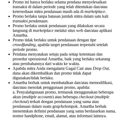
Promo ini hanya berlaku selama pendana menyelesaikan
transaksi di dalam periode yang telah ditentukan dan/atau
ketersediaan mitra pendanaan masih ada di
marketplace.
Promo berlaku tanpa batasan jumlah mitra dalam satu kali
transaksi pendanaan.
Promo berlaku untuk pendanaan yang dilakukan secara
langsung di
marketplace
melalui situs web dan/atau aplikasi
Amartha.
Promo tidak berlaku untuk pendanaan dengan tipe
crowdfunding,
apabila target pendanaan terpenuhi setelah
periode promo.
Pendana menyatakan setuju pada setiap ketentuan dan
prosedur operasional Amartha, baik yang berlaku sekarang
atau perubahannya dari waktu ke waktu.
Apabila mitra Anda mengalami Gagal Cair atau
Drop Out
,
dana akan dikembalikan dan promo tidak dapat
digunakan/tidak berlaku.
Amartha berhak untuk membatalkan dan/atau memodifikasi,
dan/atau menolak penggunaan promo, apabila:
a. Penyalahgunaan promo, termasuk menggunakan beberapa
akun (
multiple accounts
) atau beberapa
checkout
(
multiple
checkout
) terkait dengan pendanaan yang sama atau
pendanaan dalam suatu grup/kelompok. Amartha berhak
menentukan definisi pendanaan yang sama berdasarkan nama,
nomor handphone, email, alamat, atau informasi lainnya.