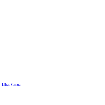
Promo
Mulai Investasi Pertama & Nikmati Bonus Pulsa
hingga Rp10.000!
Lihat Semua