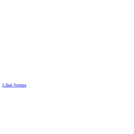
Promo
Mulai Investasi Pertama & Nikmati Bonus Pulsa
hingga Rp10.000!
Lihat Semua