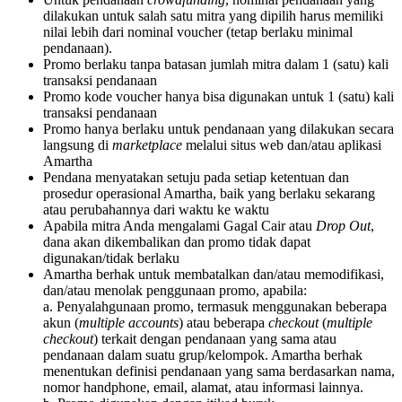
dilakukan untuk salah satu mitra yang dipilih harus memiliki
nilai lebih dari nominal voucher (tetap berlaku minimal
pendanaan).
Promo berlaku tanpa batasan jumlah mitra dalam 1 (satu) kali
transaksi pendanaan
Promo kode voucher hanya bisa digunakan untuk 1 (satu) kali
transaksi pendanaan
Promo hanya berlaku untuk pendanaan yang dilakukan secara
langsung di
marketplace
melalui situs web dan/atau aplikasi
Amartha
Pendana menyatakan setuju pada setiap ketentuan dan
prosedur operasional Amartha, baik yang berlaku sekarang
atau perubahannya dari waktu ke waktu
Apabila mitra Anda mengalami Gagal Cair atau
Drop Out
,
dana akan dikembalikan dan promo tidak dapat
digunakan/tidak berlaku
Amartha berhak untuk membatalkan dan/atau memodifikasi,
dan/atau menolak penggunaan promo, apabila:
a. Penyalahgunaan promo, termasuk menggunakan beberapa
akun (
multiple accounts
) atau beberapa
checkout
(
multiple
checkout
) terkait dengan pendanaan yang sama atau
pendanaan dalam suatu grup/kelompok. Amartha berhak
menentukan definisi pendanaan yang sama berdasarkan nama,
nomor handphone, email, alamat, atau informasi lainnya.