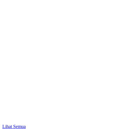
Promo
Mulai Investasi Pertama & Nikmati Bonus Pulsa
hingga Rp10.000!
Lihat Semua