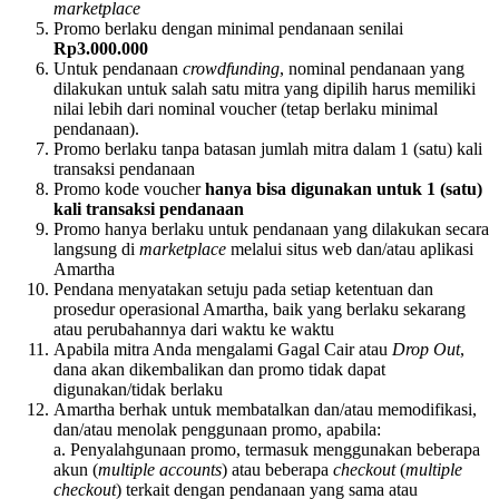
marketplace
Promo berlaku dengan minimal pendanaan senilai
Rp3.000.000
Untuk pendanaan
crowdfunding
, nominal pendanaan yang
dilakukan untuk salah satu mitra yang dipilih harus memiliki
nilai lebih dari nominal voucher (tetap berlaku minimal
pendanaan).
Promo berlaku tanpa batasan jumlah mitra dalam 1 (satu) kali
transaksi pendanaan
Promo kode voucher
hanya bisa digunakan untuk 1 (satu)
kali transaksi pendanaan
Promo hanya berlaku untuk pendanaan yang dilakukan secara
langsung di
marketplace
melalui situs web dan/atau aplikasi
Amartha
Pendana menyatakan setuju pada setiap ketentuan dan
prosedur operasional Amartha, baik yang berlaku sekarang
atau perubahannya dari waktu ke waktu
Apabila mitra Anda mengalami Gagal Cair atau
Drop Out
,
dana akan dikembalikan dan promo tidak dapat
digunakan/tidak berlaku
Amartha berhak untuk membatalkan dan/atau memodifikasi,
dan/atau menolak penggunaan promo, apabila:
a. Penyalahgunaan promo, termasuk menggunakan beberapa
akun (
multiple accounts
) atau beberapa
checkout
(
multiple
checkout
) terkait dengan pendanaan yang sama atau