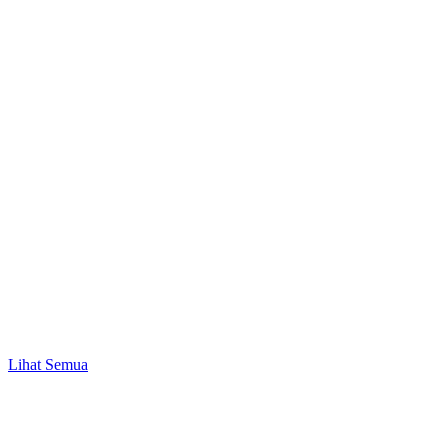
Promo
Mulai Investasi Pertama & Nikmati Bonus Pulsa
hingga Rp10.000!
Lihat Semua