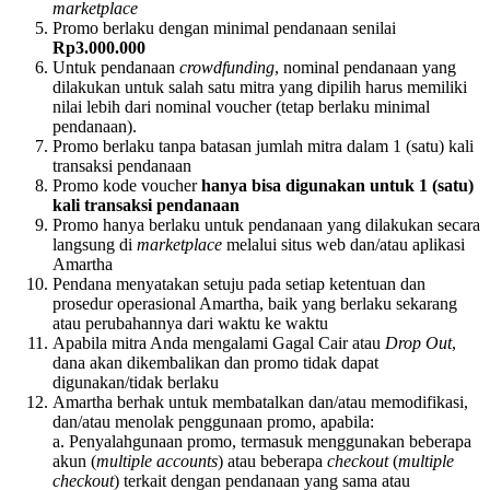
marketplace
Promo berlaku dengan minimal pendanaan senilai
Rp3.000.000
Untuk pendanaan
crowdfunding
, nominal pendanaan yang
dilakukan untuk salah satu mitra yang dipilih harus memiliki
nilai lebih dari nominal voucher (tetap berlaku minimal
pendanaan).
Promo berlaku tanpa batasan jumlah mitra dalam 1 (satu) kali
transaksi pendanaan
Promo kode voucher
hanya bisa digunakan untuk 1 (satu)
kali transaksi pendanaan
Promo hanya berlaku untuk pendanaan yang dilakukan secara
langsung di
marketplace
melalui situs web dan/atau aplikasi
Amartha
Pendana menyatakan setuju pada setiap ketentuan dan
prosedur operasional Amartha, baik yang berlaku sekarang
atau perubahannya dari waktu ke waktu
Apabila mitra Anda mengalami Gagal Cair atau
Drop Out
,
dana akan dikembalikan dan promo tidak dapat
digunakan/tidak berlaku
Amartha berhak untuk membatalkan dan/atau memodifikasi,
dan/atau menolak penggunaan promo, apabila:
a. Penyalahgunaan promo, termasuk menggunakan beberapa
akun (
multiple accounts
) atau beberapa
checkout
(
multiple
checkout
) terkait dengan pendanaan yang sama atau