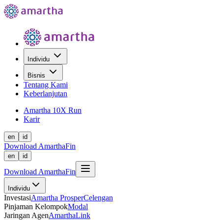
Individu
Bisnis
Tentang Kami
Keberlanjutan
Amartha 10X Run
Karir
en
id
Download AmarthaFin
en
id
Download AmarthaFin
Individu
Investasi
Amartha Prosper
Celengan
Pinjaman Kelompok
Modal
Jaringan Agen
AmarthaLink