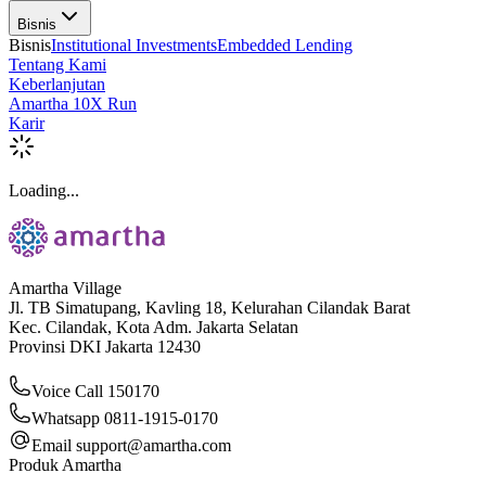
Bisnis
Bisnis
Institutional Investments
Embedded Lending
Tentang Kami
Keberlanjutan
Amartha 10X Run
Karir
Loading...
Amartha Village
Jl. TB Simatupang, Kavling 18, Kelurahan Cilandak Barat
Kec. Cilandak, Kota Adm. Jakarta Selatan
Provinsi DKI Jakarta 12430
Voice Call 150170
Whatsapp 0811-1915-0170
Email
support@amartha.com
Produk Amartha