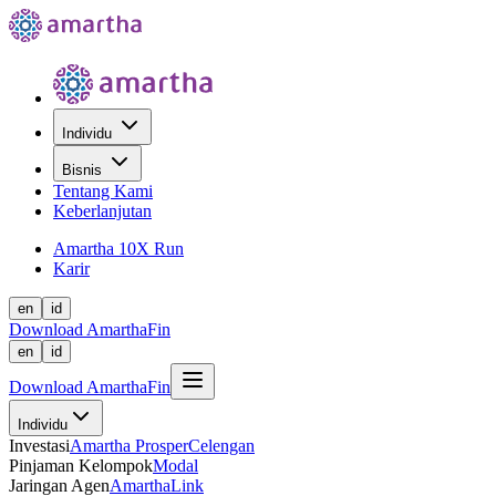
Individu
Bisnis
Tentang Kami
Keberlanjutan
Amartha 10X Run
Karir
en
id
Download AmarthaFin
en
id
Download AmarthaFin
Individu
Investasi
Amartha Prosper
Celengan
Pinjaman Kelompok
Modal
Jaringan Agen
AmarthaLink