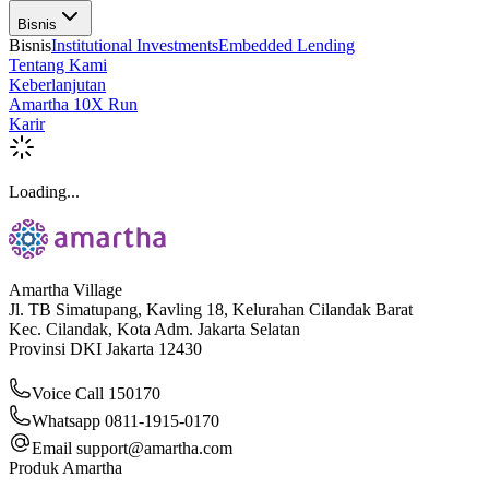
Bisnis
Bisnis
Institutional Investments
Embedded Lending
Tentang Kami
Keberlanjutan
Amartha 10X Run
Karir
Loading...
Amartha Village
Jl. TB Simatupang, Kavling 18, Kelurahan Cilandak Barat
Kec. Cilandak, Kota Adm. Jakarta Selatan
Provinsi DKI Jakarta 12430
Voice Call 150170
Whatsapp 0811-1915-0170
Email
support@amartha.com
Produk Amartha