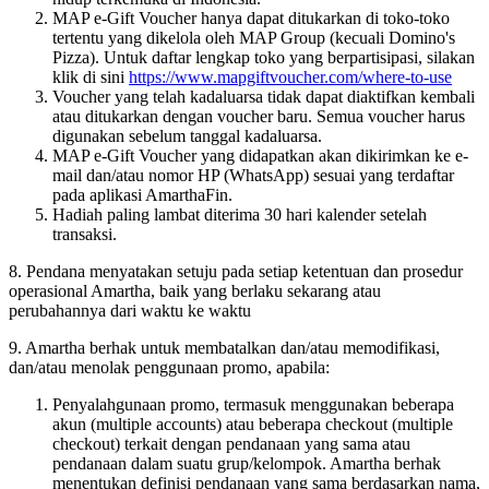
MAP e-Gift Voucher hanya dapat ditukarkan di toko-toko
tertentu yang dikelola oleh MAP Group (kecuali Domino's
Pizza). Untuk daftar lengkap toko yang berpartisipasi, silakan
klik di sini
https://www.mapgiftvoucher.com/where-to-use
Voucher yang telah kadaluarsa tidak dapat diaktifkan kembali
atau ditukarkan dengan voucher baru. Semua voucher harus
digunakan sebelum tanggal kadaluarsa.
MAP e-Gift Voucher yang didapatkan akan dikirimkan ke e-
mail dan/atau nomor HP (WhatsApp) sesuai yang terdaftar
pada aplikasi AmarthaFin.
Hadiah paling lambat diterima 30 hari kalender setelah
transaksi.
8. Pendana menyatakan setuju pada setiap ketentuan dan prosedur
operasional Amartha, baik yang berlaku sekarang atau
perubahannya dari waktu ke waktu
9. Amartha berhak untuk membatalkan dan/atau memodifikasi,
dan/atau menolak penggunaan promo, apabila:
Penyalahgunaan promo, termasuk menggunakan beberapa
akun (multiple accounts) atau beberapa checkout (multiple
checkout) terkait dengan pendanaan yang sama atau
pendanaan dalam suatu grup/kelompok. Amartha berhak
menentukan definisi pendanaan yang sama berdasarkan nama,