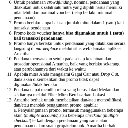
Untuk pendanaan
crowdfunding
, nominal pendanaan yang
dilakukan untuk salah satu mitra yang dipilih harus memiliki
nilai lebih dari nominal voucher (tetap berlaku minimal
pendanaan).
Promo berlaku tanpa batasan jumlah mitra dalam 1 (satu) kali
transaksi pendanaan
Promo kode voucher
hanya bisa digunakan untuk 1 (satu)
kali transaksi pendanaan
Promo hanya berlaku untuk pendanaan yang dilakukan secara
langsung di
marketplace
melalui situs web dan/atau aplikasi
Amartha
Pendana menyatakan setuju pada setiap ketentuan dan
prosedur operasional Amartha, baik yang berlaku sekarang
atau perubahannya dari waktu ke waktu
Apabila mitra Anda mengalami Gagal Cair atau
Drop Out
,
dana akan dikembalikan dan promo tidak dapat
digunakan/tidak berlaku
Pendana dapat memilih mitra yang berasal dari Medan dan
sekitarnya melalui Filter Mitra Berdasarkan Lokasi
Amartha berhak untuk membatalkan dan/atau memodifikasi,
dan/atau menolak penggunaan promo, apabila:
a. Penyalahgunaan promo, termasuk menggunakan beberapa
akun (
multiple accounts
) atau beberapa
checkout
(
multiple
checkout
) terkait dengan pendanaan yang sama atau
pendanaan dalam suatu grup/kelompok. Amartha berhak