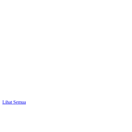
Promo
Mulai Investasi Pertama & Nikmati Bonus Pulsa
hingga Rp10.000!
Lihat Semua