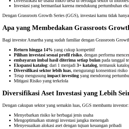
Diversifikasi ke usaha mikro desa di berbagai sektor di Indones
Investasi yang bermanfaat karena mendukung pertumbuhan ek
Dengan Grassroots Growth Series (GGS), investasi kamu tidak hanya
Apa yang Membedakan Grassroots Growth 
Bagi investor Amartha yang sudah familiar dengan Grassroots Growth
Return hingga 14%
yang cukup kompetitif
Pilihan investasi sesuai profil risiko
, dengan performa mencer
embayaran imbal hasil diterima setiap bulan
pada tanggal te
Ekspansi katalog
: dari 1 menjadi
3+ katalog
, termasuk katalo
Diversifikasi sektor lebih luas
, mengurangi konsentrasi risiko
Tetap mengusung
impact investing
yang mendorong pertumbuh
Mitigasi Risiko yang terkelola
Diversifikasi Aset Investasi yang Lebih S
Dengan cakupan sektor yang semakin luas, GGS membantu investor:
Menyebarkan risiko ke berbagai jenis usaha
Mengoptimalkan strategi investasi jangka menengah
Menyesuaikan alokasi aset dengan tujuan keuangan pribadi