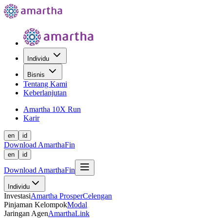
Individu
Bisnis
Tentang Kami
Keberlanjutan
Amartha 10X Run
Karir
en
id
Download AmarthaFin
en
id
Download AmarthaFin
Individu
Investasi
Amartha Prosper
Celengan
Pinjaman Kelompok
Modal
Jaringan Agen
AmarthaLink