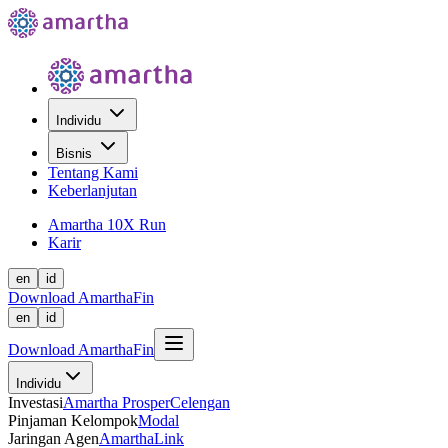
Individu
Bisnis
Tentang Kami
Keberlanjutan
Amartha 10X Run
Karir
en
id
Download AmarthaFin
en
id
Download AmarthaFin
Individu
Investasi
Amartha Prosper
Celengan
Pinjaman Kelompok
Modal
Jaringan Agen
AmarthaLink