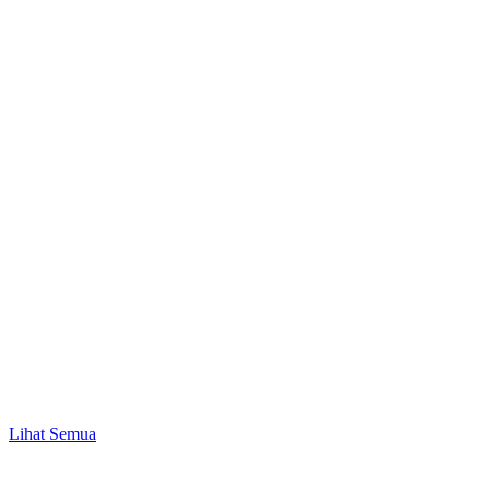
Promo
Mulai Investasi Pertama & Nikmati Bonus Pulsa
hingga Rp10.000!
Lihat Semua