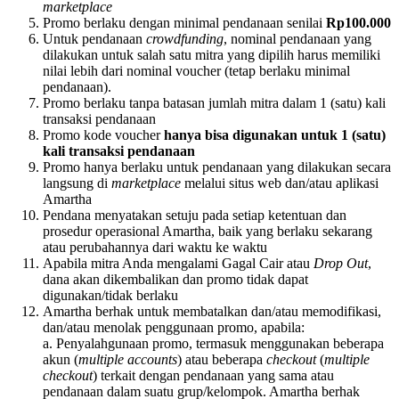
marketplace
Promo berlaku dengan minimal pendanaan senilai
Rp100.000
Untuk pendanaan
crowdfunding
, nominal pendanaan yang
dilakukan untuk salah satu mitra yang dipilih harus memiliki
nilai lebih dari nominal voucher (tetap berlaku minimal
pendanaan).
Promo berlaku tanpa batasan jumlah mitra dalam 1 (satu) kali
transaksi pendanaan
Promo kode voucher
hanya bisa digunakan untuk 1 (satu)
kali transaksi pendanaan
Promo hanya berlaku untuk pendanaan yang dilakukan secara
langsung di
marketplace
melalui situs web dan/atau aplikasi
Amartha
Pendana menyatakan setuju pada setiap ketentuan dan
prosedur operasional Amartha, baik yang berlaku sekarang
atau perubahannya dari waktu ke waktu
Apabila mitra Anda mengalami Gagal Cair atau
Drop Out
,
dana akan dikembalikan dan promo tidak dapat
digunakan/tidak berlaku
Amartha berhak untuk membatalkan dan/atau memodifikasi,
dan/atau menolak penggunaan promo, apabila:
a. Penyalahgunaan promo, termasuk menggunakan beberapa
akun (
multiple accounts
) atau beberapa
checkout
(
multiple
checkout
) terkait dengan pendanaan yang sama atau
pendanaan dalam suatu grup/kelompok. Amartha berhak