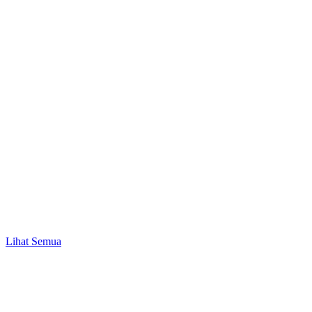
Promo
Mulai Investasi Pertama & Nikmati Bonus Pulsa
hingga Rp10.000!
Lihat Semua