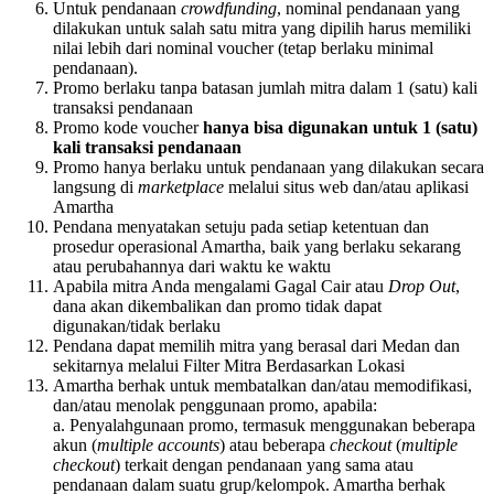
Untuk pendanaan
crowdfunding
, nominal pendanaan yang
dilakukan untuk salah satu mitra yang dipilih harus memiliki
nilai lebih dari nominal voucher (tetap berlaku minimal
pendanaan).
Promo berlaku tanpa batasan jumlah mitra dalam 1 (satu) kali
transaksi pendanaan
Promo kode voucher
hanya bisa digunakan untuk 1 (satu)
kali transaksi pendanaan
Promo hanya berlaku untuk pendanaan yang dilakukan secara
langsung di
marketplace
melalui situs web dan/atau aplikasi
Amartha
Pendana menyatakan setuju pada setiap ketentuan dan
prosedur operasional Amartha, baik yang berlaku sekarang
atau perubahannya dari waktu ke waktu
Apabila mitra Anda mengalami Gagal Cair atau
Drop Out
,
dana akan dikembalikan dan promo tidak dapat
digunakan/tidak berlaku
Pendana dapat memilih mitra yang berasal dari Medan dan
sekitarnya melalui Filter Mitra Berdasarkan Lokasi
Amartha berhak untuk membatalkan dan/atau memodifikasi,
dan/atau menolak penggunaan promo, apabila:
a. Penyalahgunaan promo, termasuk menggunakan beberapa
akun (
multiple accounts
) atau beberapa
checkout
(
multiple
checkout
) terkait dengan pendanaan yang sama atau
pendanaan dalam suatu grup/kelompok. Amartha berhak