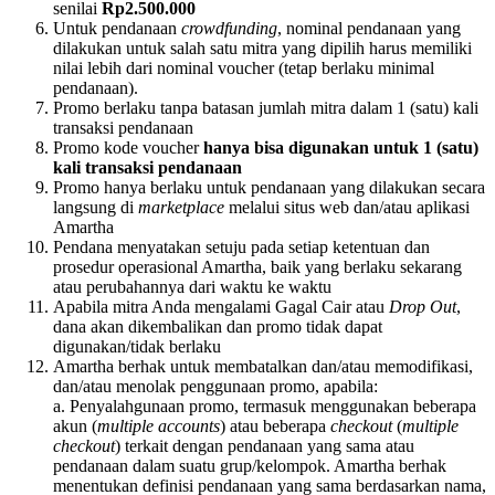
senilai
Rp2.500.000
Untuk pendanaan
crowdfunding
, nominal pendanaan yang
dilakukan untuk salah satu mitra yang dipilih harus memiliki
nilai lebih dari nominal voucher (tetap berlaku minimal
pendanaan).
Promo berlaku tanpa batasan jumlah mitra dalam 1 (satu) kali
transaksi pendanaan
Promo kode voucher
hanya bisa digunakan untuk 1 (satu)
kali transaksi pendanaan
Promo hanya berlaku untuk pendanaan yang dilakukan secara
langsung di
marketplace
melalui situs web dan/atau aplikasi
Amartha
Pendana menyatakan setuju pada setiap ketentuan dan
prosedur operasional Amartha, baik yang berlaku sekarang
atau perubahannya dari waktu ke waktu
Apabila mitra Anda mengalami Gagal Cair atau
Drop Out
,
dana akan dikembalikan dan promo tidak dapat
digunakan/tidak berlaku
Amartha berhak untuk membatalkan dan/atau memodifikasi,
dan/atau menolak penggunaan promo, apabila:
a. Penyalahgunaan promo, termasuk menggunakan beberapa
akun (
multiple accounts
) atau beberapa
checkout
(
multiple
checkout
) terkait dengan pendanaan yang sama atau
pendanaan dalam suatu grup/kelompok. Amartha berhak
menentukan definisi pendanaan yang sama berdasarkan nama,