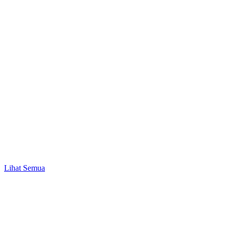
Promo
Mulai Investasi Pertama & Nikmati Bonus Pulsa
hingga Rp10.000!
Lihat Semua