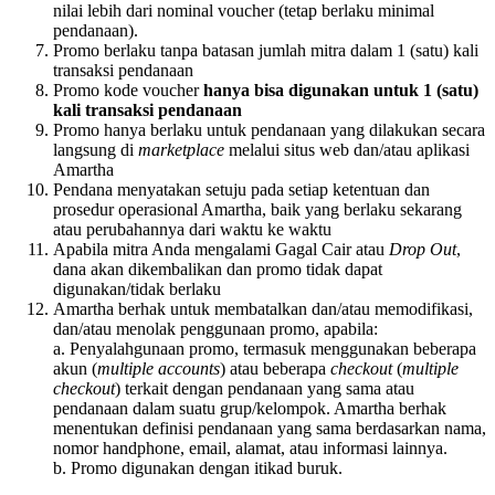
nilai lebih dari nominal voucher (tetap berlaku minimal
pendanaan).
Promo berlaku tanpa batasan jumlah mitra dalam 1 (satu) kali
transaksi pendanaan
Promo kode voucher
hanya bisa digunakan untuk 1 (satu)
kali transaksi pendanaan
Promo hanya berlaku untuk pendanaan yang dilakukan secara
langsung di
marketplace
melalui situs web dan/atau aplikasi
Amartha
Pendana menyatakan setuju pada setiap ketentuan dan
prosedur operasional Amartha, baik yang berlaku sekarang
atau perubahannya dari waktu ke waktu
Apabila mitra Anda mengalami Gagal Cair atau
Drop Out
,
dana akan dikembalikan dan promo tidak dapat
digunakan/tidak berlaku
Amartha berhak untuk membatalkan dan/atau memodifikasi,
dan/atau menolak penggunaan promo, apabila:
a. Penyalahgunaan promo, termasuk menggunakan beberapa
akun (
multiple accounts
) atau beberapa
checkout
(
multiple
checkout
) terkait dengan pendanaan yang sama atau
pendanaan dalam suatu grup/kelompok. Amartha berhak
menentukan definisi pendanaan yang sama berdasarkan nama,
nomor handphone, email, alamat, atau informasi lainnya.
b. Promo digunakan dengan itikad buruk.