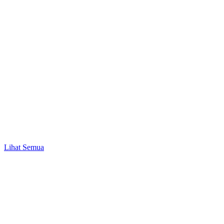
Promo
Mulai Investasi Pertama & Nikmati Bonus Pulsa
hingga Rp10.000!
Lihat Semua