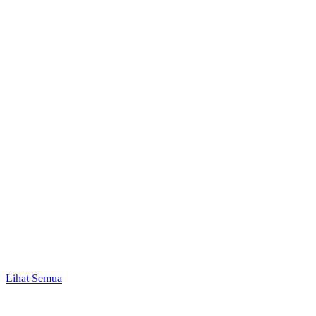
Promo
Mulai Investasi Pertama & Nikmati Bonus Pulsa
hingga Rp10.000!
Lihat Semua