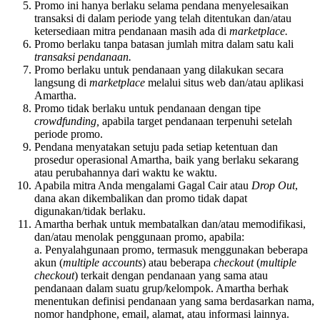
Promo ini hanya berlaku selama pendana menyelesaikan
transaksi di dalam periode yang telah ditentukan dan/atau
ketersediaan mitra pendanaan masih ada di
marketplace.
Promo berlaku tanpa batasan jumlah mitra dalam satu kali
transaksi pendanaan.
Promo berlaku untuk pendanaan yang dilakukan secara
langsung di
marketplace
melalui situs web dan/atau aplikasi
Amartha.
Promo tidak berlaku untuk pendanaan dengan tipe
crowdfunding,
apabila target pendanaan terpenuhi setelah
periode promo.
Pendana menyatakan setuju pada setiap ketentuan dan
prosedur operasional Amartha, baik yang berlaku sekarang
atau perubahannya dari waktu ke waktu.
Apabila mitra Anda mengalami Gagal Cair atau
Drop Out
,
dana akan dikembalikan dan promo tidak dapat
digunakan/tidak berlaku.
Amartha berhak untuk membatalkan dan/atau memodifikasi,
dan/atau menolak penggunaan promo, apabila:
a. Penyalahgunaan promo, termasuk menggunakan beberapa
akun (
multiple accounts
) atau beberapa
checkout
(
multiple
checkout
) terkait dengan pendanaan yang sama atau
pendanaan dalam suatu grup/kelompok. Amartha berhak
menentukan definisi pendanaan yang sama berdasarkan nama,
nomor handphone, email, alamat, atau informasi lainnya.